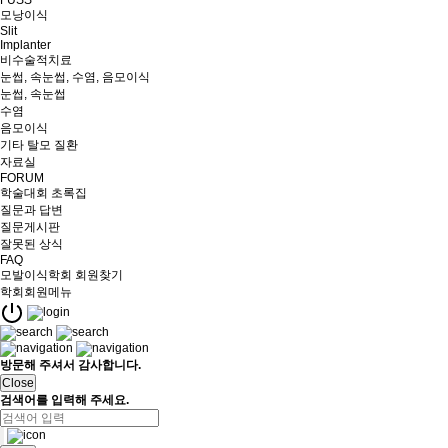
FUSS
모낭이식
Slit
Implanter
비수술적치료
눈썹, 속눈썹, 수염, 음모이식
눈썹, 속눈썹
수염
음모이식
기타 탈모 질환
자료실
FORUM
학술대회 초록집
질문과 답변
질문게시판
잘못된 상식
FAQ
모발이식학회 회원찾기
학회회원메뉴
방문해 주셔서 감사합니다.
Close
검색어를 입력해 주세요.