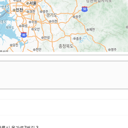
강릉시 옥가로7번길 3