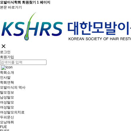
모발이식학회 회원찾기 1 페이지
본문 바로가기
로그인
회원가입
학회소개
인사말
학회연혁
모발이식의 역사
탈모정보
남성탈모
여성탈모
여성탈모
여성탈모의치료
두피문신
모낭채취
FUE