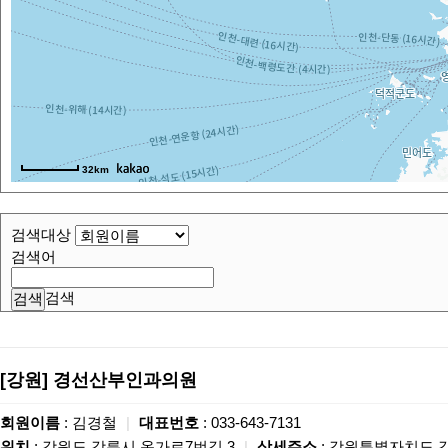
32km
검색대상
검색어
검색
[강원]
경선산부인과의원
회원이름
: 김경철
|
대표번호
: 033-643-7131
위치
: 강원도 강릉시 옥가로7번길 3
|
상세주소
: 강원특별자치도 