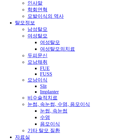
인사말
학회연혁
모발이식의 역사
탈모정보
남성탈모
여성탈모
여성탈모
여성탈모의치료
두피문신
모낭채취
FUE
FUSS
모낭이식
Slit
Implanter
비수술적치료
눈썹, 속눈썹, 수염, 음모이식
눈썹, 속눈썹
수염
음모이식
기타 탈모 질환
자료실