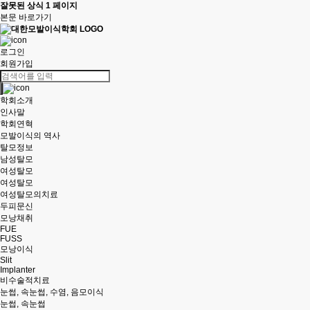
잘못된 상식 1 페이지
본문 바로가기
로그인
회원가입
학회소개
인사말
학회연혁
모발이식의 역사
탈모정보
남성탈모
여성탈모
여성탈모
여성탈모의치료
두피문신
모낭채취
FUE
FUSS
모낭이식
Slit
Implanter
비수술적치료
눈썹, 속눈썹, 수염, 음모이식
눈썹, 속눈썹