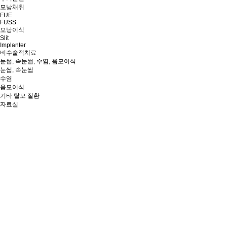
모낭채취
FUE
FUSS
모낭이식
Slit
Implanter
비수술적치료
눈썹, 속눈썹, 수염, 음모이식
눈썹, 속눈썹
수염
음모이식
기타 탈모 질환
자료실