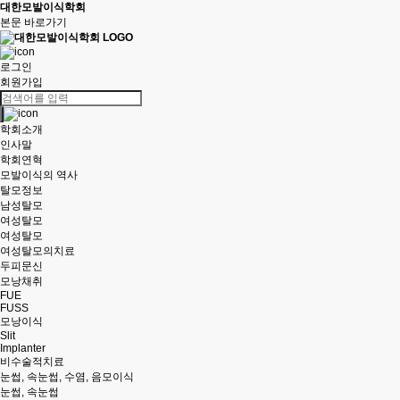
대한모발이식학회
본문 바로가기
로그인
회원가입
학회소개
인사말
학회연혁
모발이식의 역사
탈모정보
남성탈모
여성탈모
여성탈모
여성탈모의치료
두피문신
모낭채취
FUE
FUSS
모낭이식
Slit
Implanter
비수술적치료
눈썹, 속눈썹, 수염, 음모이식
눈썹, 속눈썹