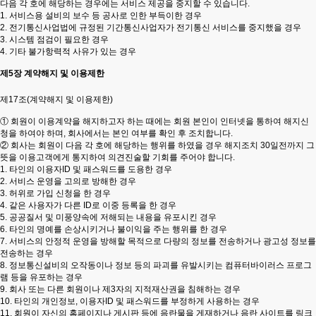
다음 각 호에 해당하는 경우에는 서비스 제공을 중지할 수 있습니다.
1. 서비스용 설비의 보수 등 공사로 인한 부득이한 경우
2. 전기통신사업법에 규정된 기간통신사업자가 전기통신 서비스를 중지했을 경우
3. 시스템 점검이 필요한 경우
4. 기타 불가항력적 사유가 있는 경우
제5장 계약해지 및 이용제한
제17조(계약해지 및 이용제한)
① 회원이 이용계약을 해지하고자 하는 때에는 회원 본인이 인터넷을 통하여 해지신
청을 하여야 하며, 회사에서는 본인 여부를 확인 후 조치합니다.
② 회사는 회원이 다음 각 호에 해당하는 행위를 하였을 경우 해지조치 30일전까지 그
뜻을 이용고객에게 통지하여 의견진술할 기회를 주어야 합니다.
1. 타인의 이용자ID 및 패스워드를 도용한 경우
2. 서비스 운영을 고의로 방해한 경우
3. 허위로 가입 신청을 한 경우
4. 같은 사용자가 다른 ID로 이중 등록을 한 경우
5. 공공질서 및 미풍양속에 저해되는 내용을 유포시킨 경우
6. 타인의 명예를 손상시키거나 불이익을 주는 행위를 한 경우
7. 서비스의 안정적 운영을 방해할 목적으로 다량의 정보를 전송하거나 광고성 정보를
전송하는 경우
8. 정보통신설비의 오작동이나 정보 등의 파괴를 유발시키는 컴퓨터바이러스 프로그
램 등을 유포하는 경우
9. 회사 또는 다른 회원이나 제3자의 지적재산권을 침해하는 경우
10. 타인의 개인정보, 이용자ID 및 패스워드를 부정하게 사용하는 경우
11. 회원이 자신의 홈페이지나 게시판 등에 음란물을 게재하거나 음란 사이트를 링크